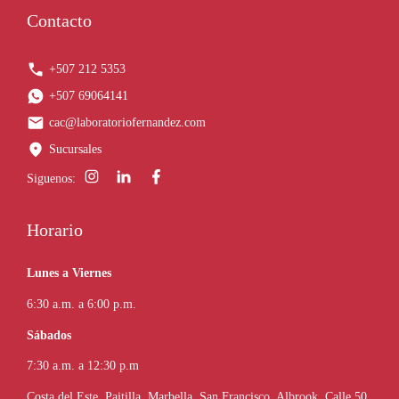
Contacto
+507 212 5353
+507 69064141
cac@laboratoriofernandez.com
Sucursales
Siguenos:
Horario
Lunes a Viernes
6:30 a.m. a 6:00 p.m.
Sábados
7:30 a.m. a 12:30 p.m
Costa del Este, Paitilla, Marbella, San Francisco, Albrook, Calle 50,