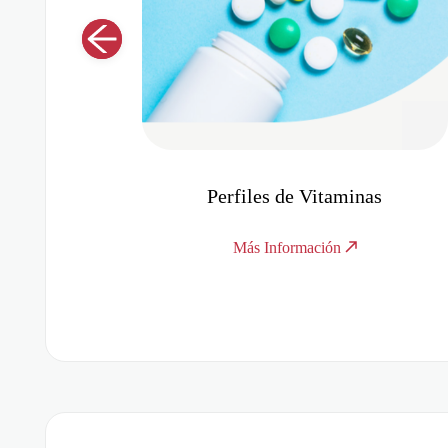
s
Perfil Cardiovascular
Más Información