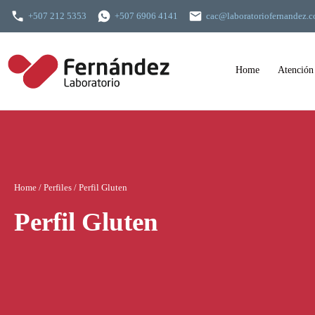
+507 212 5353
+507 6906 4141
cac@laboratoriofernandez.
Home
Atención
Skip
to
content
Home
/
Perfiles
/
Perfil Gluten
Perfil Gluten