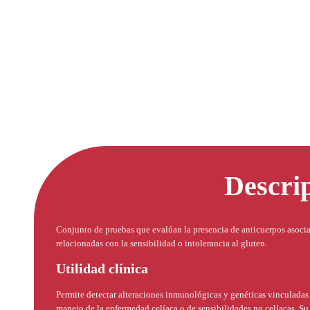
Descri
Conjunto de pruebas que evalúan la presencia de anticuerpos asocia
relacionadas con la sensibilidad o intolerancia al gluten.
Utilidad clínica
Permite detectar alteraciones inmunológicas y genéticas vinculadas
manejo de la enfermedad celíaca o de sensibilidades no celíacas. Su