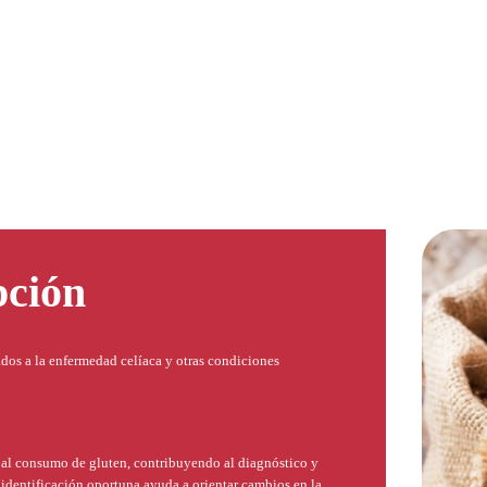
pción
dos a la enfermedad celíaca y otras condiciones
 al consumo de gluten, contribuyendo al diagnóstico y
 identificación oportuna ayuda a orientar cambios en la