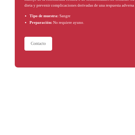
dieta y prevenir complicaciones derivadas de una respuesta adversa 
Tipo de muestra:
Sangre
Preparación:
No requiere ayuno.
Contacto