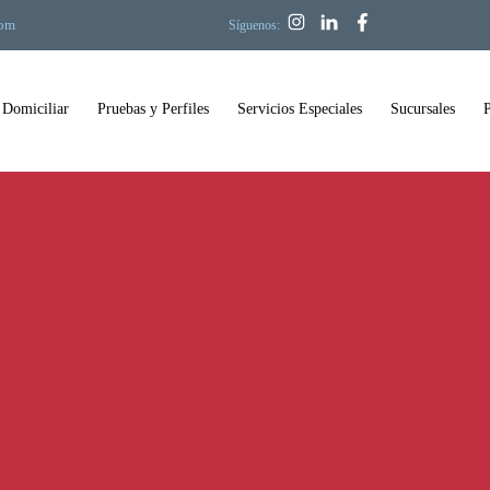
com
Síguenos:
 Domiciliar
Pruebas y Perfiles
Servicios Especiales
Sucursales