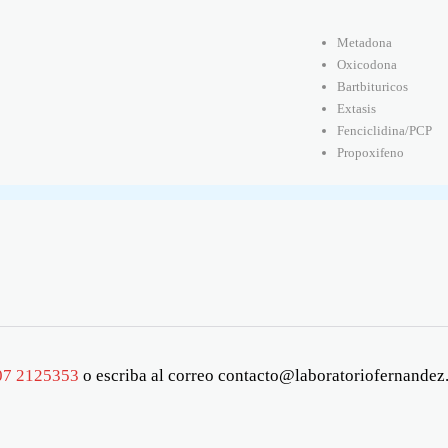
Metadona
Oxicodona
Bartbituricos
Extasis
Fenciclidina/PCP
Propoxifeno
07 2125353
o escriba al correo
contacto@laboratoriofernandez